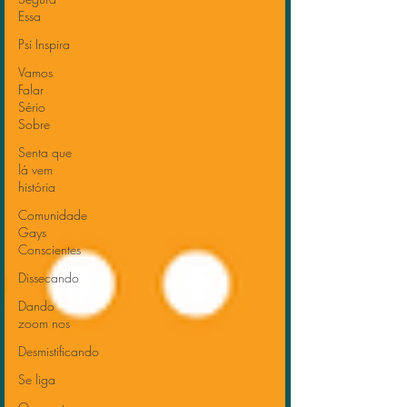
Essa
Psi Inspira
Vamos
Falar
Sério
Sobre
Senta que
lá vem
história
Comunidade
Gays
Conscientes
Dissecando
Dando
zoom nos
Desmistificando
Se liga