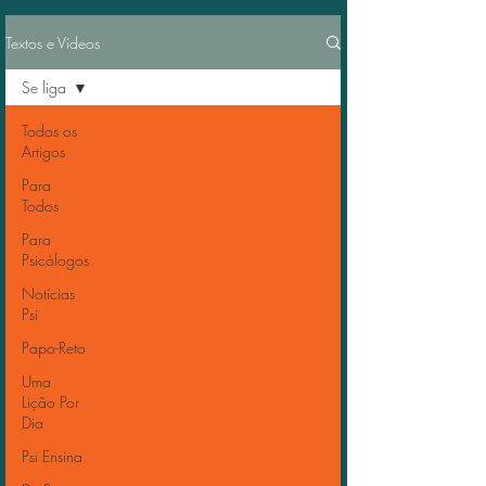
Textos e Vídeos
Se liga
Todos os
Artigos
Para
Todos
Para
Psicólogos
Notícias
Psi
Papo-Reto
Uma
Lição Por
Dia
Psi Ensina