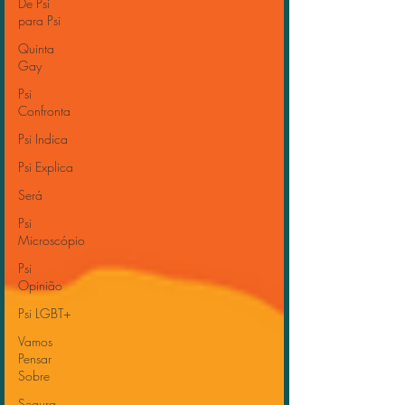
De Psi
para Psi
Quinta
Gay
Psi
Confronta
Psi Indica
Psi Explica
Será
Psi
Microscópio
Psi
Opinião
Psi LGBT+
Vamos
Pensar
Sobre
Segura