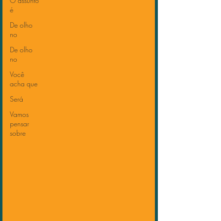
O assunto
é
De olho
no
De olho
no
Você
acha que
Será
Vamos
pensar
sobre