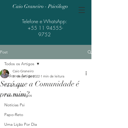
Caio Graneiro - Psicólogo
Telefone e WhatsApp:
+55 11 94555-
9752
Post
Todos os Artigos
Caio Graneiro
Todos os Artigos
31 de jan. de 2022
1 min de leitura
Será que a Comunidade é
Para Todos
pra mim?
Para Psicólogos
Notícias Psi
Papo-Reto
Uma Lição Por Dia