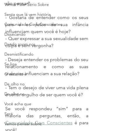
vão pensar? 
Vamos Falar Sério Sobre
Senta que lá vem história
- Gostaria de entender como os seus 
Comunidade Gays Conscientes
pais e os fatos da sua infância 
influenciam quem você é hoje? 
Dissecando
- Quer expressar a sua sexualidade sem 
Dando zoom nos
culpa e sem vergonha? 
Desmistificando
- Deseja entender os problemas do seu 
Se liga
relacionamento e como as suas 
vivências influenciam a sua relação? 
O assunto é
De olho no
- Tem o desejo de viver uma vida plena 
De olho no
e sentir orgulho de ser quem você é? 
Você acha que
Se você respondeu “sim” para a 
Será
maioria das perguntas, então, a 
Comunidade Gays Conscientes
 é para 
Vamos pensar sobre
você! 