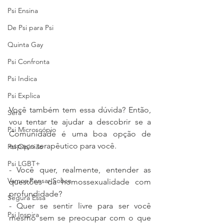
Psi Ensina
De Psi para Psi
Quinta Gay
Psi Confronta
Psi Indica
Psi Explica
Você também tem essa dúvida? Então, 
Será
vou tentar te ajudar a descobrir se a 
Psi Microscópio
Comunidade é uma boa opção de 
espaço terapêutico para você.  
Psi Opinião
Psi LGBT+
- Você quer, realmente, entender as 
Vamos Pensar Sobre
questões da homossexualidade com 
profundidade? 
Segura Essa
- Quer se sentir livre para ser você 
Psi Inspira
mesmo sem se preocupar com o que 