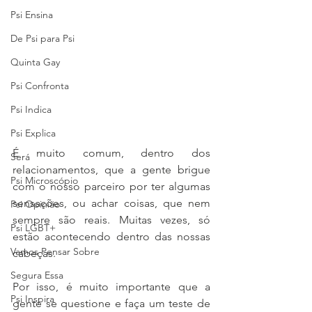
Psi Ensina
De Psi para Psi
Quinta Gay
Psi Confronta
Psi Indica
Psi Explica
É muito comum, dentro dos 
Será
relacionamentos, que a gente brigue 
Psi Microscópio
com o nosso parceiro por ter algumas 
sensações, ou achar coisas, que nem 
Psi Opinião
sempre são reais. Muitas vezes, só 
Psi LGBT+
estão acontecendo dentro das nossas 
Vamos Pensar Sobre
cabeças. 
Segura Essa
Por isso, é muito importante que a 
Psi Inspira
gente se questione e faça um teste de 