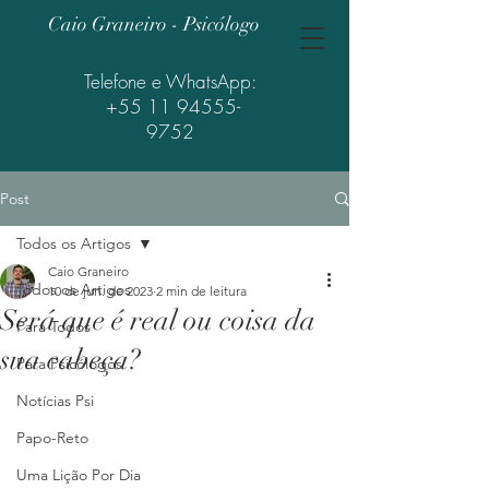
Caio Graneiro - Psicólogo
Telefone e WhatsApp:
+55 11 94555-
9752
Post
Todos os Artigos
Caio Graneiro
Todos os Artigos
10 de jun. de 2023
2 min de leitura
Será que é real ou coisa da
Para Todos
sua cabeça?
Para Psicólogos
Notícias Psi
Papo-Reto
Uma Lição Por Dia