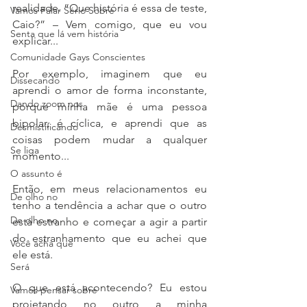
realidade. “Que história é essa de teste, 
Vamos Falar Sério Sobre
Caio?” – Vem comigo, que eu vou 
Senta que lá vem história
explicar... 
Comunidade Gays Conscientes
Por exemplo, imaginem que eu 
Dissecando
aprendi o amor de forma inconstante, 
Dando zoom nos
porque minha mãe é uma pessoa 
bipolar, é cíclica, e aprendi que as 
Desmistificando
coisas podem mudar a qualquer 
Se liga
momento...  
O assunto é
Então, em meus relacionamentos eu 
De olho no
tenho a tendência a achar que o outro 
De olho no
está estranho e começar a agir a partir 
do estranhamento que eu achei que 
Você acha que
ele está. 
Será
O que está acontecendo? Eu estou 
Vamos pensar sobre
projetando no outro a minha 