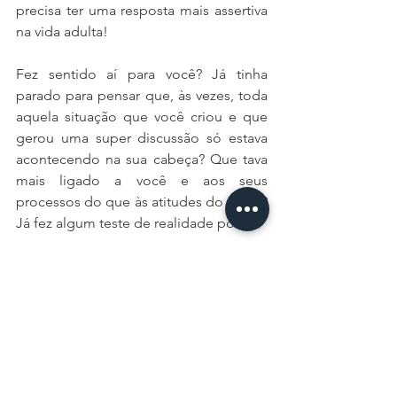
precisa ter uma resposta mais assertiva 
na vida adulta! 
Fez sentido aí para você? Já tinha 
parado para pensar que, às vezes, toda 
aquela situação que você criou e que 
gerou uma super discussão só estava 
acontecendo na sua cabeça? Que tava 
mais ligado a você e aos seus 
processos do que às atitudes do outro? 
Já fez algum teste de realidade por aí? 
Conta pra mim aqui nos comentários. 
Bjpro6 
autoconhecimento
comunidadegay
comunidadelgbtqia
gay
gaybrasil
gaysp
relacionamento
amor
relação
Para Todos