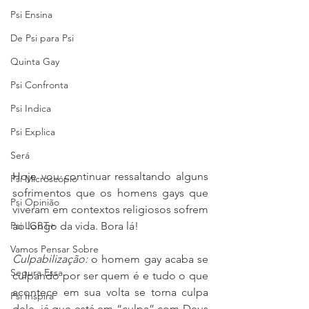
Psi Ensina
De Psi para Psi
Quinta Gay
Psi Confronta
Psi Indica
Psi Explica
Será
Hoje vou continuar ressaltando alguns 
Psi Microscópio
sofrimentos que os homens gays que 
Psi Opinião
viveram em contextos religiosos sofrem 
Psi LGBT+
ao longo da vida. Bora lá! 
Vamos Pensar Sobre
Culpabilização:
 o homem gay acaba se 
Segura Essa
culpando por ser quem é e tudo o que 
acontece em sua volta se torna culpa 
Psi Inspira
dele, já que está em “culpa” com Deus 