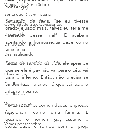
Vamos Falar Sério Sobre
por ser gay. 
Senta que lá vem história
Sensação de falha:
 “se eu tivesse 
Comunidade Gays Conscientes
orado/jejuado mais, talvez eu teria me 
Dissecando
libertado desse mal”. E acabam 
aceitando a homossexualidade como 
Dando zoom nos
uma falha. 
Desmistificando
Perda de sentido da vida:
 ele aprende 
Se liga
que se ele é gay não vai para o céu, vai 
O assunto é
para o inferno. Então, não precisa se 
De olho no
cuidar, fazer planos, já que vai para o 
inferno mesmo. 
De olho no
Você acha que
Perda social:
 as comunidades religiosas 
funcionam como uma família. E 
Será
quando o homem gay assume a 
Vamos pensar sobre
sexualidade e rompe com a igreja 