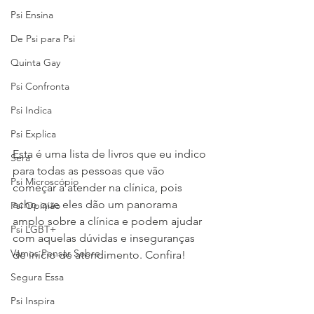
Psi Ensina
De Psi para Psi
Quinta Gay
Psi Confronta
Psi Indica
Psi Explica
Esta é uma lista de livros que eu indico 
Será
para todas as pessoas que vão 
Psi Microscópio
começar a atender na clínica, pois 
acho que eles dão um panorama 
Psi Opinião
amplo sobre a clínica e podem ajudar 
Psi LGBT+
com aquelas dúvidas e inseguranças 
Vamos Pensar Sobre
de início de atendimento. Confira! 
Segura Essa
Psi Inspira