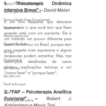
1. “Psicoterapia Dinâmica 
Vamos Falar Sério Sobre
Intensiva Breve” – 
David Malan 
Senta que lá vem história
Comunidade Gays Conscientes
É um livro daqueles que descreve 
exatamente o que você tem que fazer 
Dissecando
quando está com um paciente. Ele é 
Dando zoom nos
um método um pouco diferente para 
Desmistificando
quem se formou no Brasil, porque tem 
uma pegada mais expressiva e alguns 
Se liga
terapeutas podem estranhar. Mas, traz 
O assunto é
descrições detalhadas de casos 
clínicos, explicações teóricas e um 
De olho no
“como fazer” e “porque fazer”.
De olho no
Você acha que
2. “FAP – Psicoterapia Analítica 
Será
Funcional” – 
Robert J. 
Vamos pensar sobre
Kohlenberg e Mavis Tsai 