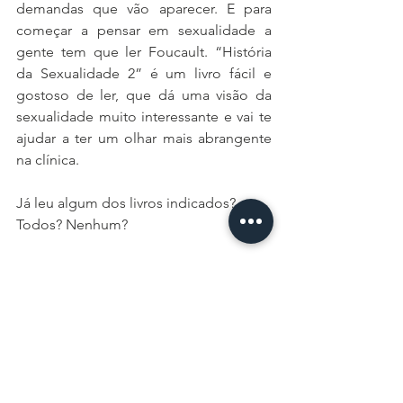
demandas que vão aparecer. E para 
começar a pensar em sexualidade a 
gente tem que ler Foucault. “História 
da Sexualidade 2” é um livro fácil e 
gostoso de ler, que dá uma visão da 
sexualidade muito interessante e vai te 
ajudar a ter um olhar mais abrangente 
na clínica. 
Já leu algum dos livros indicados? 
Todos? Nenhum? 
Aproveita aí os comentários para falar o 
que achou das obras, como elas te 
ajudaram no seu dia a dia na clínica, 
afinal, o “De Psi pra Psi” é um canal 
para nós, terapeutas, trocarmos ideias, 
opiniões e nos desenvolvermos! 