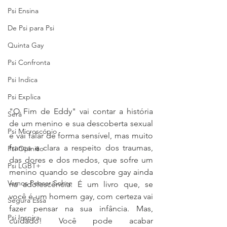
Psi Ensina
De Psi para Psi
Quinta Gay
Psi Confronta
Psi Indica
Psi Explica
"O Fim de Eddy" vai contar a história 
Será
de um menino e sua descoberta sexual 
Psi Microscópio
e vai falar de forma sensível, mas muito 
franca e clara a respeito dos traumas, 
Psi Opinião
das dores e dos medos, que sofre um 
Psi LGBT+
menino quando se descobre gay ainda 
Vamos Pensar Sobre
na adolescência. É um livro que, se 
você é um homem gay, com certeza vai 
Segura Essa
fazer pensar na sua infância. Mas, 
Psi Inspira
cuidado! Você pode acabar 