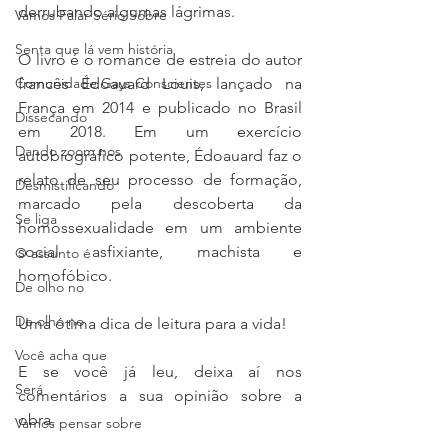
derrubando algumas lágrimas. 
Vamos Falar Sério Sobre
Senta que lá vem história
O livro é o romance de estreia do autor 
Comunidade Gays Conscientes
francês Édoauard Louis, lançado na 
França em 2014 e publicado no Brasil 
Dissecando
em 2018. Em um exercício 
Dando zoom nos
autobiográfico potente, Édoauard faz o 
relato de seu processo de formação, 
Desmistificando
marcado pela descoberta da 
Se liga
homossexualidade em um ambiente 
social asfixiante, machista e 
O assunto é
homofóbico. 
De olho no
De olho no
Uma ótima dica de leitura para a vida! 
Você acha que
E se você já leu, deixa aí nos 
Será
comentários a sua opinião sobre a 
obra. 
Vamos pensar sobre