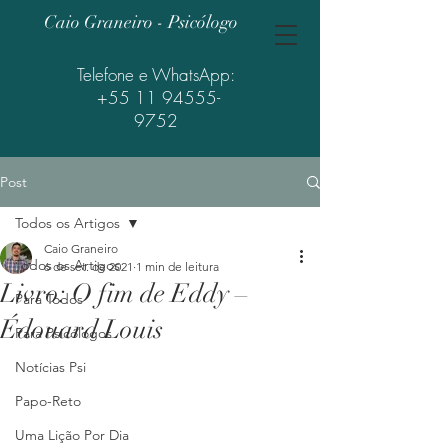
Caio Graneiro - Psicólogo
Telefone e WhatsApp:
+55 11 94555-
9752
Post
Todos os Artigos
Caio Graneiro
Todos os Artigos
6 de set. de 2021
1 min de leitura
Livro: O fim de Eddy –
Para Todos
Édouard Louis
Para Psicólogos
Notícias Psi
Papo-Reto
Uma Lição Por Dia