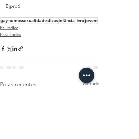
Bjpro6
gay
homossexualidade
dicas
infância
livro
jovem
Psi Indica
Para Todos
Ver tudo
Posts recentes