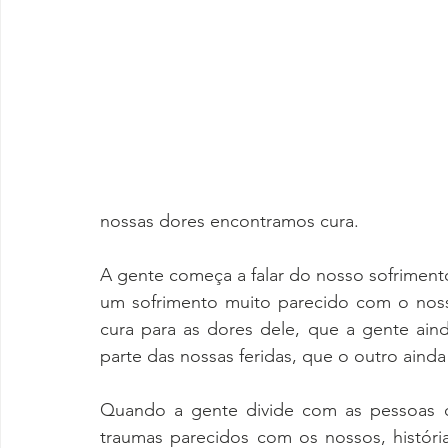
Comunidade Gays Conscientes
Dissecando
Se liga
O assunto é
De olho no
De o
nossas dores encontramos cura. 
A gente começa a falar do nosso sofrimento
um sofrimento muito parecido com o noss
cura para as dores dele, que a gente ain
parte das nossas feridas, que o outro ainda
Quando a gente divide com as pessoas q
traumas parecidos com os nossos, históri