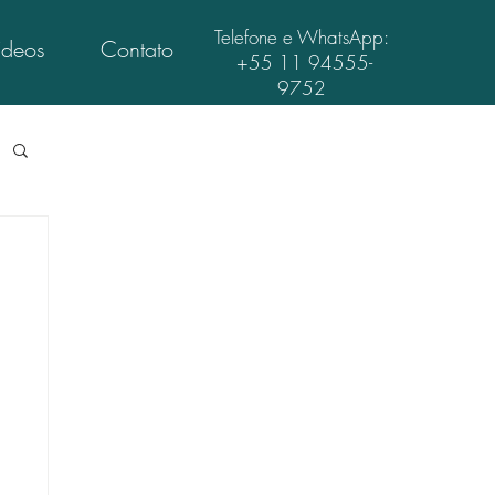
Telefone e WhatsApp:
ídeos
Contato
+55 11 94555-
9752