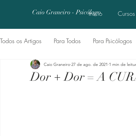
Caio Graneiro - Psicólogo
Início
Cursos
Todos os Artigos
Para Todos
Para Psicólogos
Uma Lição Por Dia
Psi Ensina
De Psi para
Caio Graneiro
27 de ago. de 2021
1 min de leitu
Dor + Dor = A CU
Psi Explica
Será
Psi Microscópio
Psi
Segura Essa
Psi Inspira
Vamos Falar Séri