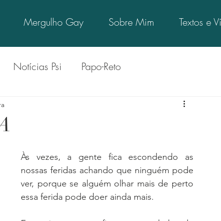
Mergulho Gay
Sobre Mim
Textos e V
Notícias Psi
Papo-Reto
 Psi
Quinta Gay
Psi Confronta
Psi Indica
ra
RA
 Opinião
Psi LGBT+
Vamos Pensar Sobre
Às vezes, a gente fica escondendo as 
nossas feridas achando que ninguém pode 
o Sobre
ver, porque se alguém olhar mais de perto 
Senta que lá vem história
essa ferida pode doer ainda mais. 