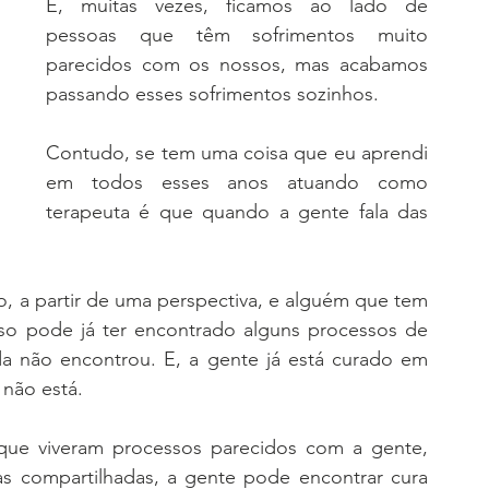
Dando zoom nos
Desmistificando
E, muitas vezes, ficamos ao lado de 
pessoas que têm sofrimentos muito 
parecidos com os nossos, mas acabamos 
lho no
Você acha que
Será
passando esses sofrimentos sozinhos. 
Contudo, se tem uma coisa que eu aprendi 
em todos esses anos atuando como 
terapeuta é que quando a gente fala das 
, a partir de uma perspectiva, e alguém que tem 
o pode já ter encontrado alguns processos de 
da não encontrou. E, a gente já está curado em 
 não está. 
ue viveram processos parecidos com a gente, 
as compartilhadas, a gente pode encontrar cura 