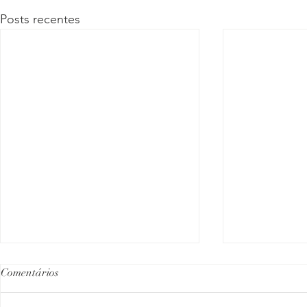
Posts recentes
É possível p
Comentários
uma vez?