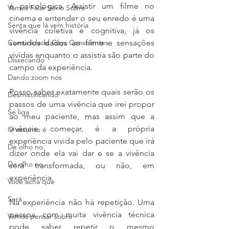
é psicológica. Assistir um filme no 
Vamos Falar Sério Sobre
cinema e entender o seu enredo é uma 
Senta que lá vem história
vivência coletiva e cognitiva, já os 
Comunidade Gays Conscientes
sentidos dados ao filme e sensações 
vividas enquanto o assistia são parte do 
Dissecando
campo da experiência. 
Dando zoom nos
Posso saber exatamente quais serão os 
Desmistificando
passos de uma vivência que irei propor 
Se liga
ao meu paciente, mas assim que a 
vivência começar, é a própria 
O assunto é
experiência vivida pelo paciente que irá 
De olho no
dizer onde ela vai dar e se a vivência 
De olho no
será transformada, ou não, em 
experiência. 
Você acha que
Será
Na experiência não há repetição. Uma 
pessoa com muita vivência técnica 
Vamos pensar sobre
pode saber repetir o mesmo 