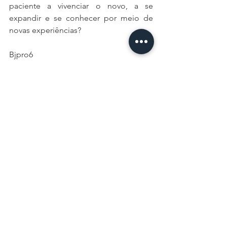
paciente a vivenciar o novo, a se 
expandir e se conhecer por meio de 
novas experiências? 
Bjpro6 
autoconhecimento
psicologia
psicólogos
psi
experiência
vivências
expansão
desenvolvimentopessoal
Para Psicólogos
De Psi para Psi
Ver tudo
Posts recentes