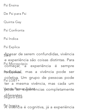
Psi Ensina
De Psi para Psi
Quinta Gay
Psi Confronta
Psi Indica
Psi Explica
Apesar de serem confundidas, vivência 
Será
e experiência são coisas distintas. Para 
Psi Microscópio
começar, a experiência é sempre 
individual, mas a vivência pode ser 
Psi Opinião
coletiva. Um grupo de pessoas pode 
Psi LGBT+
ter a mesma vivência, mas cada um 
Vamos Pensar Sobre
pode ter experiências completamente 
diferentes. 
Segura Essa
Psi Inspira
A vivência é cognitiva, já a experiência 