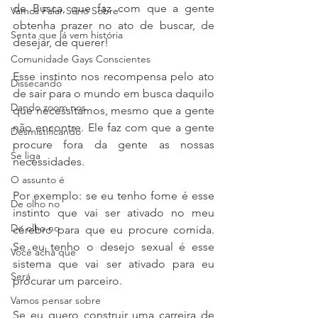
de Busca, que faz com que a gente 
Vamos Falar Sério Sobre
obtenha prazer no ato de buscar, de 
Senta que lá vem história
desejar, de querer! 
Comunidade Gays Conscientes
Esse instinto nos recompensa pelo ato 
Dissecando
de sair para o mundo em busca daquilo 
Dando zoom nos
que necessitamos, mesmo que a gente 
não encontre. Ele faz com que a gente 
Desmistificando
procure fora da gente as nossas 
Se liga
necessidades. 
O assunto é
Por exemplo: se eu tenho fome é esse 
De olho no
instinto que vai ser ativado no meu 
De olho no
cérebro para que eu procure comida. 
Se eu tenho o desejo sexual é esse 
Você acha que
sistema que vai ser ativado para eu 
Será
procurar um parceiro. 
Vamos pensar sobre
Se eu quero construir uma carreira de 