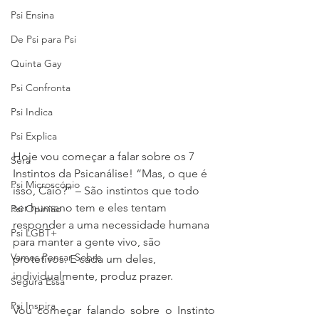
Psi Ensina
De Psi para Psi
Quinta Gay
Psi Confronta
Psi Indica
Psi Explica
Hoje vou começar a falar sobre os 7 
Será
Instintos da Psicanálise! “Mas, o que é 
Psi Microscópio
isso, Caio?” – São instintos que todo 
ser humano tem e eles tentam 
Psi Opinião
responder a uma necessidade humana 
Psi LGBT+
para manter a gente vivo, são 
Vamos Pensar Sobre
protetivos. E cada um deles, 
individualmente, produz prazer. 
Segura Essa
Psi Inspira
Vou começar falando sobre o Instinto 