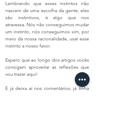
Lembrando que esses instintos não 
nascem de uma escolha da gente, eles 
são instintivos, é algo que nos 
atravessa. Nós não conseguimos mudar 
um instinto, nós conseguimos sim, por 
meio da nossa racionalidade, usar esse 
instinto a nosso favor. 
Espero que ao longo dos artigos vocês 
consigam aproveitar as reflexões que 
vou trazer aqui!
E já deixa aí nos comentários, já tinha 
ouvido falar dos Instintos da 
Psicanálise? Fez sentido para você? 
Bjpro6
autoconhecimento
comunidadegay
comunidadelgbtqia
gay
gaybrasil
gaysp