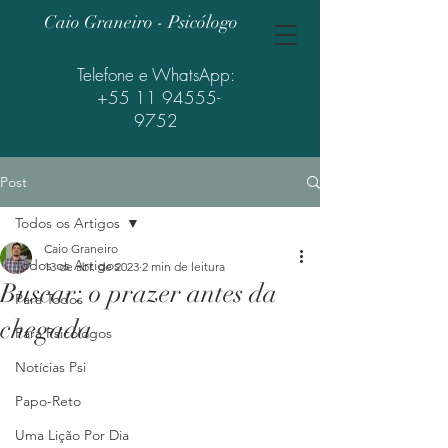
Caio Graneiro - Psicólogo
Telefone e WhatsApp:
+55 11 94555-
9752
Post
Todos os Artigos
Caio Graneiro
Todos os Artigos
13 de abr. de 2023
2 min de leitura
Buscar: o prazer antes da
Para Todos
chegada
Para Psicólogos
Notícias Psi
Papo-Reto
Uma Lição Por Dia