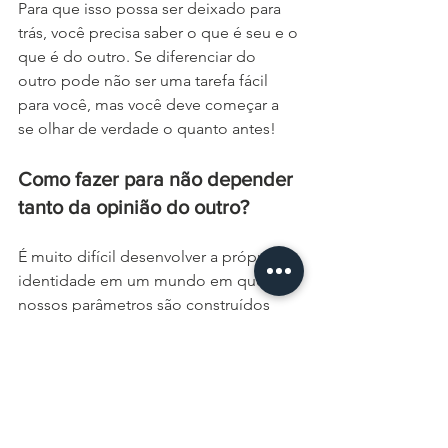
Para que isso possa ser deixado para 
trás, você precisa saber o que é seu e o 
que é do outro. Se diferenciar do 
outro pode não ser uma tarefa fácil 
para você, mas você deve começar a 
se olhar de verdade o quanto antes!
Como fazer para não depender 
tanto da opinião do outro?
É muito difícil desenvolver a própria 
identidade em um mundo em que os 
nossos parâmetros são construídos 
pelos outros. Então se o outro diz que 
estou bonito, assim me vejo. Se dizem 
que meu trabalho está ruim, me 
considero um profissional ruim. 