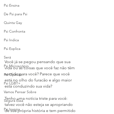
Psi Ensina
De Psi para Psi
Quinta Gay
Psi Confronta
Psi Indica
Psi Explica
Será
Você já se pegou pensando que sua 
Psi Microscópio
vida ou as coisas que você faz não têm 
sentido para você? Parece que você 
Psi Opinião
está no olho do furacão e algo maior 
Psi LGBT+
está conduzindo sua vida? 
Vamos Pensar Sobre
Tenho uma notícia triste para você: 
Segura Essa
talvez você não esteja se apropriando 
Psi Inspira
de sua própria história e tem permitido 