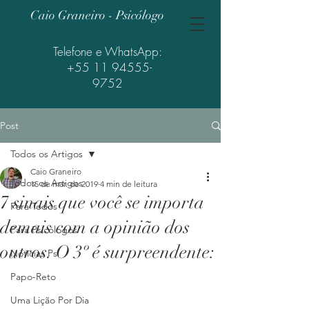
Caio Graneiro - Psicólogo
Telefone e WhatsApp:
+55 11 94555-
9752
Post
Todos os Artigos
Caio Graneiro
Todos os Artigos
15 de mar. de 2019
4 min de leitura
7 sinais que você se importa
Para Todos
demais com a opinião dos
Para Psicólogos
outros. O 3º é surpreendente:
Notícias Psi
Papo-Reto
Uma Lição Por Dia