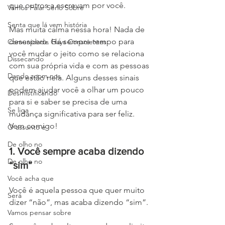
que outros a escrevam por você. 
Vamos Falar Sério Sobre
Senta que lá vem história
Mas muita calma nessa hora! Nada de 
desespero. Há sempre tempo para 
Comunidade Gays Conscientes
você mudar o jeito como se relaciona 
Dissecando
com sua própria vida e com as pessoas 
Dando zoom nos
que estão nela. Alguns desses sinais 
podem ajudar você a olhar um pouco 
Desmistificando
para si e saber se precisa de uma 
Se liga
mudança significativa para ser feliz. 
Vem comigo!
O assunto é
De olho no
1. Você sempre acaba dizendo 
De olho no
“sim”
Você acha que
Você é aquela pessoa que quer muito 
Será
dizer “não”, mas acaba dizendo “sim”.
Vamos pensar sobre