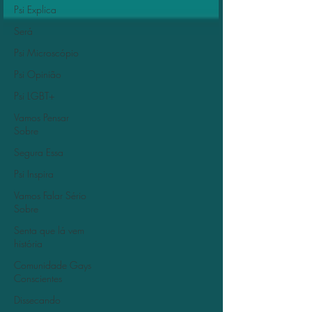
Psi Explica
Será
Psi Microscópio
Psi Opinião
Psi LGBT+
Vamos Pensar
Sobre
Segura Essa
Psi Inspira
Vamos Falar Sério
Sobre
Senta que lá vem
história
Comunidade Gays
Conscientes
Dissecando