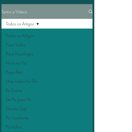
Textos e Vídeos
Todos os Artigos
Todos os Artigos
Para Todos
Para Psicólogos
Notícias Psi
Papo-Reto
Uma Lição Por Dia
Psi Ensina
De Psi para Psi
Quinta Gay
Psi Confronta
Psi Indica