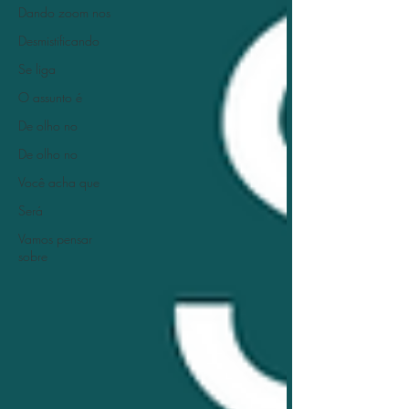
Dando zoom nos
Desmistificando
Se liga
O assunto é
De olho no
De olho no
Você acha que
Será
Vamos pensar
sobre