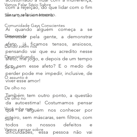
Vamos Falar Sério Sobre
com a rejeição, do que lidar com o fim 
de um relacionamento. 
Senta que lá vem história
Comunidade Gays Conscientes
Aí quando alguém começa a se 
Dissecando
interessar pela gente, a demonstrar 
afeto, já ficamos tensos, ansiosos, 
Dando zoom nos
pensando vai que eu acredito nesse 
Desmistificando
afeto, me jogo, e depois de um tempo 
fico sem esse afeto? E o medo de 
Se liga
perder pode me impedir, inclusive, de 
O assunto é
viver esse amor! 
De olho no
Também tem outro ponto, a questão 
De olho no
da autoestima! Costumamos pensar 
Você acha que
que se alguém nos conhecer por 
inteiro, sem máscaras, sem filtros, com 
Será
todos os nossos defeitos e 
Vamos pensar sobre
dificuldades, essa pessoa não vai 