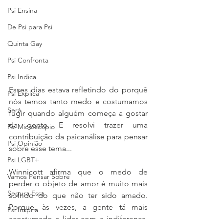
Psi Ensina
De Psi para Psi
Quinta Gay
Psi Confronta
Psi Indica
Esses dias estava refletindo do porquê 
Psi Explica
nós temos tanto medo e costumamos 
Será
fugir quando alguém começa a gostar 
da gente. E resolvi trazer uma 
Psi Microscópio
contribuição da psicanálise para pensar 
Psi Opinião
sobre esse tema...  
Psi LGBT+
Winnicott afirma que o medo de 
Vamos Pensar Sobre
perder o objeto de amor é muito mais 
Segura Essa
sofrido do que não ter sido amado. 
Porque, às vezes, a gente tá mais 
Psi Inspira
acostumado a lidar com a indiferença, 