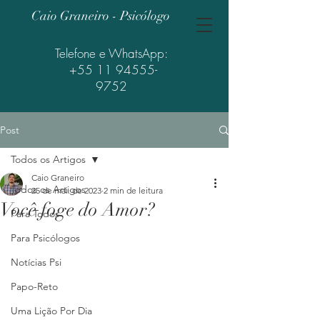
Caio Graneiro - Psicólogo
Telefone e WhatsApp:
+55 11 94555-
9752
Post
Todos os Artigos
Caio Graneiro
Todos os Artigos
25 de mai. de 2023
2 min de leitura
Você foge do Amor?
Para Todos
Para Psicólogos
Notícias Psi
Papo-Reto
Uma Lição Por Dia