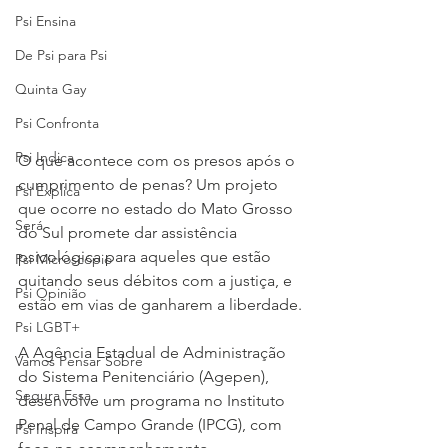
Psi Ensina
De Psi para Psi
Quinta Gay
Psi Confronta
Psi Indica
O que acontece com os presos após o 
cumprimento de penas? Um projeto 
Psi Explica
que ocorre no estado do Mato Grosso 
Será
do Sul promete dar assistência 
psicológica para aqueles que estão 
Psi Microscópio
quitando seus débitos com a justiça, e 
Psi Opinião
estão em vias de ganharem a liberdade.
Psi LGBT+
A Agência Estadual de Administração 
Vamos Pensar Sobre
do Sistema Penitenciário (Agepen), 
Segura Essa
desenvolve um programa no Instituto 
Penal de Campo Grande (IPCG), com 
Psi Inspira