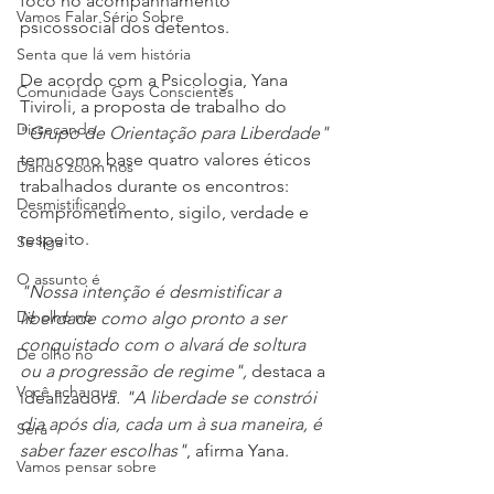
foco no acompanhamento 
Vamos Falar Sério Sobre
psicossocial dos detentos. 
Senta que lá vem história
De acordo com a Psicologia, Yana 
Comunidade Gays Conscientes
Tiviroli, a proposta de trabalho do 
Dissecando
"
Grupo de Orientação para Liberdade" 
tem como base quatro valores éticos 
Dando zoom nos
trabalhados durante os encontros: 
Desmistificando
comprometimento, sigilo, verdade e 
respeito.
Se liga
O assunto é
"Nossa intenção é desmistificar a 
De olho no
liberdade como algo pronto a ser 
conquistado com o alvará de soltura 
De olho no
ou a progressão de regime", 
destaca a 
Você acha que
idealizadora
. "A liberdade se constrói 
dia após dia, cada um à sua maneira, é 
Será
saber fazer escolhas"
, afirma Yana.
Vamos pensar sobre