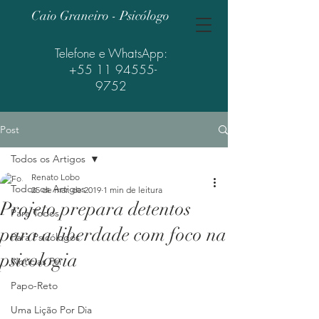
Caio Graneiro - Psicólogo
Telefone e WhatsApp:
+55 11 94555-
9752
Post
Todos os Artigos
Renato Lobo
Todos os Artigos
25 de mar. de 2019
1 min de leitura
Projeto prepara detentos
Para Todos
para a liberdade com foco na
Para Psicólogos
psicologia
Notícias Psi
Papo-Reto
Uma Lição Por Dia