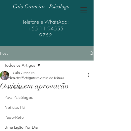
Caio Graneiro - Psicólogo
Telefone e WhatsApp:
+55 11 94555-
9752
Post
Todos os Artigos
Caio Graneiro
Todos os Artigos
6 de fev. de 2022
2 min de leitura
O vício em aprovação
Para Todos
Para Psicólogos
Notícias Psi
Papo-Reto
Uma Lição Por Dia