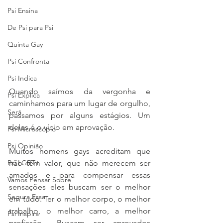
Psi Ensina
De Psi para Psi
Quinta Gay
Psi Confronta
Psi Indica
Quando saímos da vergonha e 
Psi Explica
caminhamos para um lugar de orgulho, 
Será
passamos por alguns estágios. Um 
deles é o vício em aprovação. 
Psi Microscópio
Psi Opinião
Muitos homens gays acreditam que 
Psi LGBT+
não têm valor, que não merecem ser 
amados e para compensar essas 
Vamos Pensar Sobre
sensações eles buscam ser o melhor 
Segura Essa
em tudo. Ter o melhor corpo, o melhor 
trabalho, o melhor carro, a melhor 
Psi Inspira
profissão... Buscam ser aprovados 