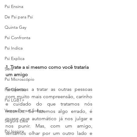
Psi Ensina
De Psi para Psi
Quinta Gay
Psi Confronta
Psi Indica
Psi Explica
1. Trate a si mesmo como você trataria 
Será
um amigo
Psi Microscópio
Tendemos a tratar as outras pessoas 
Psi Opinião
com muito mais compreensão, carinho 
Psi LGBT+
e cuidado do que tratamos nós 
Vamos Pensar Sobre
mesmos. Se fazemos algo errado, é 
quase que automático já nos julgar e 
Segura Essa
nos punir. Mas, com um amigo, 
Psi Inspira
tentamos olhar por um outro lado e 