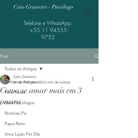
Caio Graneiro - Psicólogo
Telefone e WhatsApp:
+55 11 94555-
9752
Post
Todos os Artigos
Caio Graneiro
Todos os Artigos
24 de mar. de 2023
2 min de leitura
Como se amar mais em 3
Para Todos
passos
Para Psicólogos
Notícias Psi
Papo-Reto
Uma Lição Por Dia