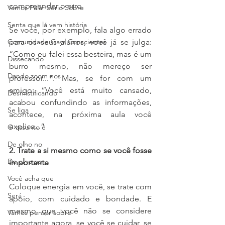
compreender o erro. 
Vamos Falar Sério Sobre
Senta que lá vem história
Se você, por exemplo, fala algo errado 
Comunidade Gays Conscientes
para os seus alunos, você já se julga: 
“Como eu falei essa besteira, mas é um 
Dissecando
burro mesmo, não mereço ser 
Dando zoom nos
professor...”. Mas, se for com um 
amigo: “Você está muito cansado, 
Desmistificando
acabou confundindo as informações, 
Se liga
acontece, na próxima aula você 
explica...” 
O assunto é
De olho no
2. Trate a si mesmo como se você fosse 
De olho no
importante 
Você acha que
Coloque energia em você, se trate com 
Será
apoio, com cuidado e bondade. E 
mesmo que você não se considere 
Vamos pensar sobre
importante agora, se você se cuidar, se 