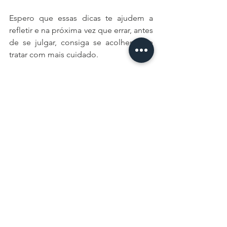
Espero que essas dicas te ajudem a 
refletir e na próxima vez que errar, antes 
de se julgar, consiga se acolher e se 
tratar com mais cuidado. 
Bjpro6
autoconhecimento
comunidadegay
comunidadelgbtqia
gay
gaybrasil
gaysp
aceitação
autocompaixão
Para Todos
Psi Ensina
Ver tudo
Posts recentes