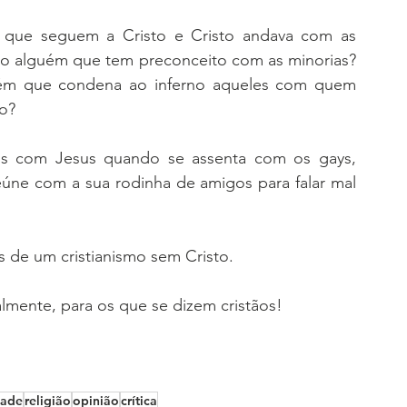
s que seguem a Cristo e Cristo andava com as 
tão alguém que tem preconceito com as minorias? 
uém que condena ao inferno aqueles com quem 
to?
s com Jesus quando se assenta com os gays, 
eúne com a sua rodinha de amigos para falar mal 
 de um cristianismo sem Cristo.  
almente, para os que se dizem cristãos! 
dade
religião
opinião
crítica