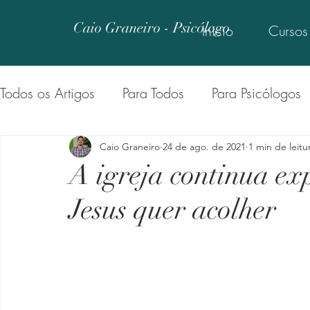
Caio Graneiro - Psicólogo
Início
Cursos
Todos os Artigos
Para Todos
Para Psicólogos
Uma Lição Por Dia
Psi Ensina
De Psi para
Caio Graneiro
24 de ago. de 2021
1 min de leitu
A igreja continua ex
Jesus quer acolher
Psi Explica
Será
Psi Microscópio
Psi
Segura Essa
Psi Inspira
Vamos Falar Séri