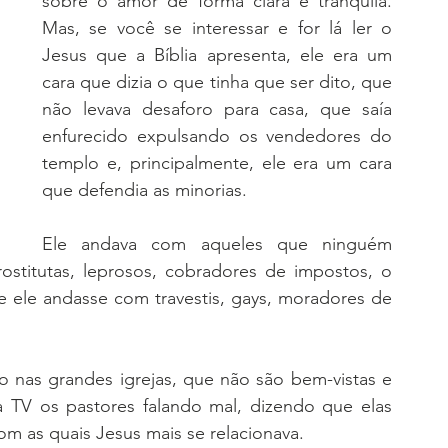
sobre o amor de forma clara e tranquila. 
Dando zoom nos
Desmistificando
Mas, se você se interessar e for lá ler o 
Jesus que a Bíblia apresenta, ele era um 
cara que dizia o que tinha que ser dito, que 
lho no
Você acha que
Será
não levava desaforo para casa, que saía 
enfurecido expulsando os vendedores do 
templo e, principalmente, ele era um cara 
que defendia as minorias. 
Ele andava com aqueles que ninguém 
ostitutas, leprosos, cobradores de impostos, o 
 ele andasse com travestis, gays, moradores de 
 nas grandes igrejas, que não são bem-vistas e 
 TV os pastores falando mal, dizendo que elas 
m as quais Jesus mais se relacionava. 