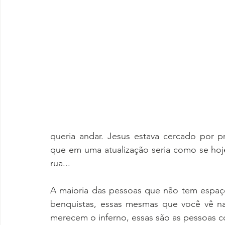
Comunidade Gays Conscientes
Dissecando
Se liga
O assunto é
De olho no
De o
queria andar. Jesus estava cercado por pr
que em uma atualização seria como se hoje
rua... 
A maioria das pessoas que não tem espaço
benquistas, essas mesmas que você vê na
merecem o inferno, essas são as pessoas co