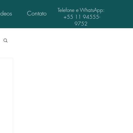
Telefone e WhatsApp:
ídeos
Contato
+55 11 94555-
9752