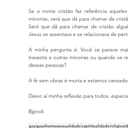
Se o nome cristão faz referência aquele
minorias, será que dá para chamar de cris
Será que dá para chamar de cristão alg
Jesus se assentava e se relacionava de per
A minha pergunta é: Você se parece mai
travestis e outras minorias ou quando se r
dessas pessoas? 
A fé sem obras é morta e estamos cansados
Deixo aí minha reflexão para todos, especi
Bjpro6 
gay
gays
homossexualidade
espiritualidade
religiosi