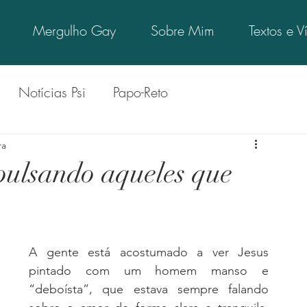
Mergulho Gay
Sobre Mim
Textos e V
Notícias Psi
Papo-Reto
 Psi
Quinta Gay
Psi Confronta
Psi Indica
ra
pulsando aqueles que
 Opinião
Psi LGBT+
Vamos Pensar Sobre
A gente está acostumado a ver Jesus 
o Sobre
Senta que lá vem história
pintado com um homem manso e 
“deboísta”, que estava sempre falando 