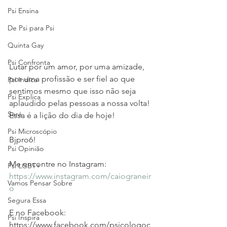
Psi Ensina
De Psi para Psi
Quinta Gay
Psi Confronta
Lutar por um amor, por uma amizade, 
por uma profissão e ser fiel ao que 
Psi Indica
sentimos mesmo que isso não seja 
Psi Explica
aplaudido pelas pessoas a nossa volta! 
Será
Essa é a lição do dia de hoje! 
Psi Microscópio
Bjpro6!
Psi Opinião
Me encontre no Instagram: 
Psi LGBT+
https://www.instagram.com/caiograneir
Vamos Pensar Sobre
o
Segura Essa
E no Facebook:  
Psi Inspira
https://www.facebook.com/psicologoc