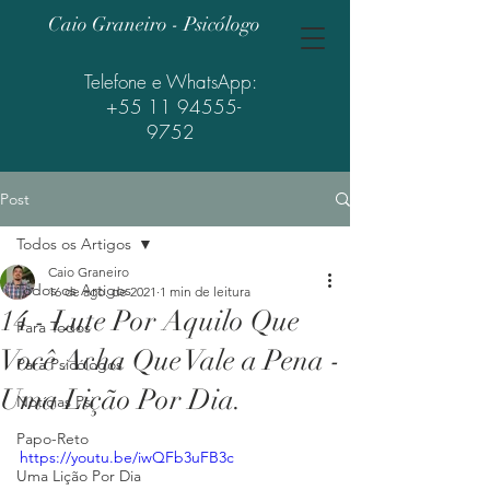
Caio Graneiro - Psicólogo
Telefone e WhatsApp:
+55 11 94555-
9752
Post
Todos os Artigos
Caio Graneiro
Todos os Artigos
16 de ago. de 2021
1 min de leitura
14 - Lute Por Aquilo Que
Para Todos
Você Acha Que Vale a Pena -
Para Psicólogos
Uma Lição Por Dia.
Notícias Psi
Papo-Reto
https://youtu.be/iwQFb3uFB3c
Uma Lição Por Dia