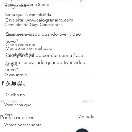
Vamos Falar Sério Sobre
aiograneiro
Senta que lá vem história
E no site: www.caiograneiro.com  
Comunidade Gays Conscientes
Quer ser avisado quando tiver vídeo 
Dissecando
novo? 
Dando zoom nos
Mande um e-mail para 
Desmistificando
caio.gran@yahoo.com.br com a frase 
"quero ser avisado quando tiver vídeo 
Se liga
novo".
O assunto é
De olho no
De olho no
Você acha que
Será
Ver tudo
Posts recentes
Vamos pensar sobre