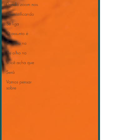
Dando zoom nos
Desmistificando
Se liga
O assunto é
De olho no
De olho no
Você acha que
Será
Vamos pensar
sobre