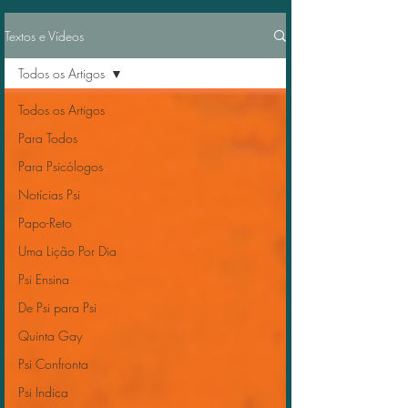
Textos e Vídeos
Todos os Artigos
Todos os Artigos
Para Todos
Para Psicólogos
Notícias Psi
Papo-Reto
Uma Lição Por Dia
Psi Ensina
De Psi para Psi
Quinta Gay
Psi Confronta
Psi Indica