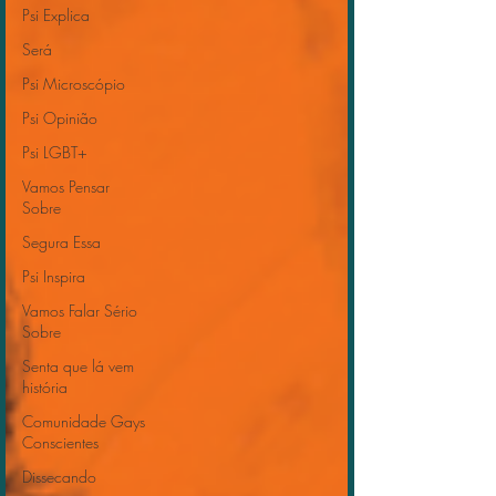
Psi Explica
Será
Psi Microscópio
Psi Opinião
Psi LGBT+
Vamos Pensar
Sobre
Segura Essa
Psi Inspira
Vamos Falar Sério
Sobre
Senta que lá vem
história
Comunidade Gays
Conscientes
Dissecando