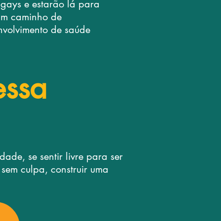
ays e estarão lá para
 um caminho de
nvolvimento de saúde
essa
de, se sentir livre para ser
sem culpa, construir uma