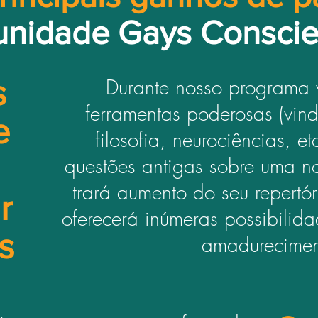
nidade Gays Conscie
s
Durante nosso programa 
ferramentas poderosas (vin
e
filosofia, neurociências, e
questões antigas sobre uma no
trará aumento do seu repertó
r
oferecerá inúmeras possibilid
s
amadurecime