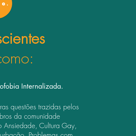
de.
cientes
 como:
fobia Internalizada.
tras questões trazidas pelos
ros da comunidade
o
Ansiedade, Cultura Gay,
urbação, Problemas com