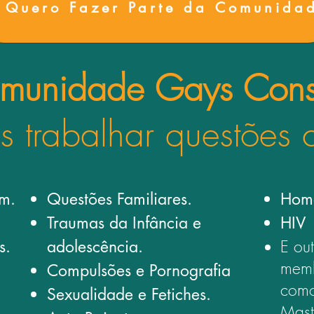
 Quero Fazer Parte da Comunida
munidade Gays Cons
s trabalhar questões
em.
Questões Familiares.
Homo
Traumas da Infância e
HIV
E ou
s.
adolescência.
memb
Compulsões e
Pornografia
com
Sexualidade e Fetiches.
Mast