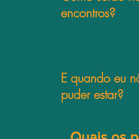
encontros?
E quando eu n
puder estar?
Quais os p