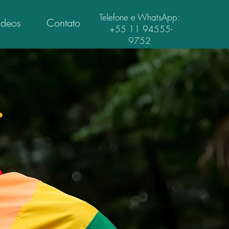
Telefone e WhatsApp:
ídeos
Contato
+55 11 94555-
9752
.