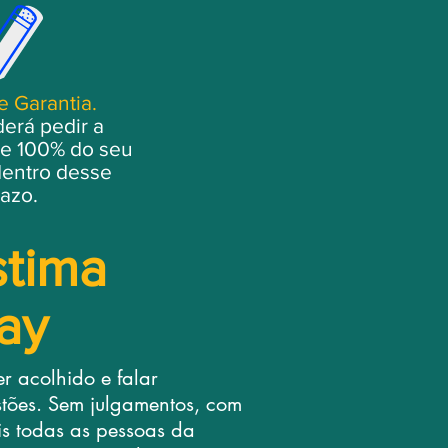
e Garantia.
erá pedir a
e 100% do seu
dentro desse
azo.
stima
ay
r acolhido e falar
tões. Sem julgamentos, com
s todas as pessoas da