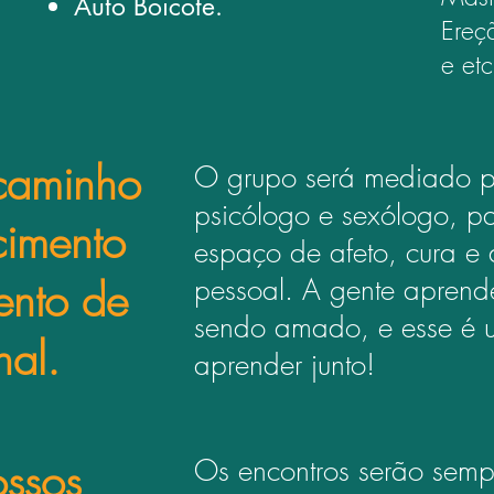
Auto Boicote.
Ereç
e
et
caminho
O grupo será mediado p
psicólogo e sexólogo, p
cimento
espaço de afeto, cura e 
ento de
pessoal. A gente apren
sendo amado, e esse é 
nal.
aprender junto!
ssos
Os encontros serão sempr