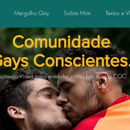
Mergulho Gay
Sobre Mim
Textos e V
Comunidade
ays Conscientes
ssita ao Vídeo para entender como funciona a CGC