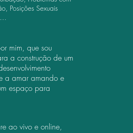
ão, Posições Sexuais
c…
or mim, que sou
ara a construção de um
desenvolvimento
de a amar amando e
um espaço para
e ao vivo e online,