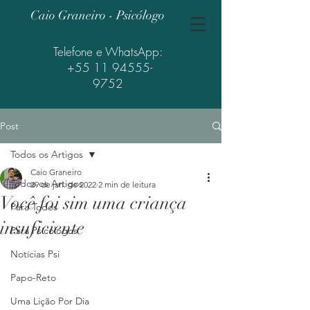
Caio Graneiro - Psicólogo
Telefone e WhatsApp:
+55 11 94555-
9752
Post
Todos os Artigos
Caio Graneiro
Todos os Artigos
29 de jan. de 2022
2 min de leitura
Você foi sim uma criança
Para Todos
insuficiente
Para Psicólogos
Notícias Psi
Papo-Reto
Uma Lição Por Dia