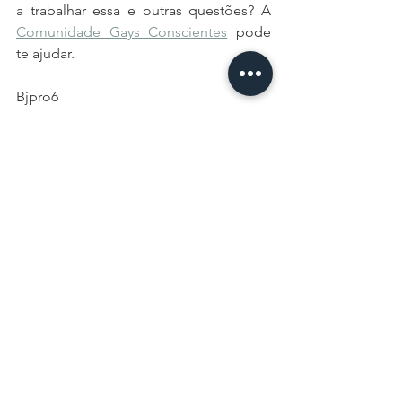
a trabalhar essa e outras questões? A 
Comunidade Gays Conscientes
 pode 
te ajudar. 
Bjpro6 
autoconhecimento
comunidadegay
comunidadelgbtqia
gay
aceitação
infância
paternidade
relaçãopaiefilho
Segura Essa
Para Todos
Ver tudo
Posts recentes