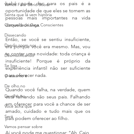
bebê pode dar para os pais é a 
Vamos Falar Sério Sobre
oportunidade de que eles se tornem as 
Senta que lá vem história
pessoas mais importantes na vida 
Comunidade Gays Conscientes
daquela criança. 
Dissecando
Então, se você se sentiu insuficiente, 
Dando zoom nos
era porque você era mesmo. Mas, vou 
te contar uma novidade: toda criança é 
Desmistificando
insuficiente! Porque é próprio da 
Se liga
experiência infantil não ser suficiente 
para oferecer nada. 
O assunto é
De olho no
Quando você falha, na verdade, quem 
De olho no
está falhando são seus pais. Falhando 
em oferecer para você a chance de ser 
Você acha que
amado, cuidado e tudo mais que os 
Será
pais podem oferecer ao filho. 
Vamos pensar sobre
Aí você pode me questionar: “Ah, Caio, 