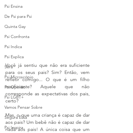
Psi Ensina
De Psi para Psi
Quinta Gay
Psi Confronta
Psi Indica
Psi Explica
Você já sentiu que não era suficiente 
Será
para os seus pais? Sim? Então, vem 
Psi Microscópio
refletir comigo... O que é um filho 
insuficiente? Aquele que não 
Psi Opinião
corresponde as expectativas dos pais, 
Psi LGBT+
certo?
Vamos Pensar Sobre
Mas, o que uma criança é capaz de dar 
Segura Essa
aos pais? Um bebê não é capaz de dar 
Psi Inspira
nada aos pais! A única coisa que um 