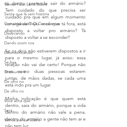
tá dentro, pretende sair do armário? 
Vamos Falar Sério Sobre
Tem cuidado do que precisa ser 
Senta que lá vem história
cuidado pra que em algum momento 
Comunidade Gays Conscientes
consiga sair? Ou você que tá fora, está 
disposto a voltar pro armário? Tá 
Dissecando
disposto a voltar a se esconder? 
Dando zoom nos
Se os dois não estiverem dispostos a ir 
Desmistificando
para o mesmo lugar, já aviso: essa 
Se liga
relação não vai dar certo! Porque não 
tem como duas pessoas estarem 
O assunto é
juntas, de mãos dadas, se cada uma 
De olho no
está indo pra um lugar. 
De olho no
Minha indicação é que quem está 
Você acha que
dentro, saia do armário, porque a vida 
Será
dentro do armário não vale a pena, 
dentro do armário a gente não tem ar e 
Vamos pensar sobre
não tem luz.  