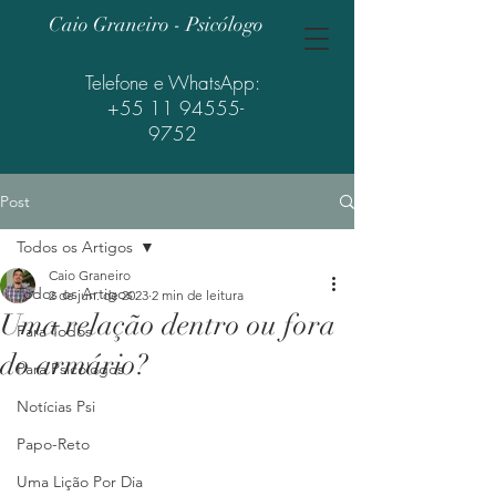
Caio Graneiro - Psicólogo
Telefone e WhatsApp:
+55 11 94555-
9752
Post
Todos os Artigos
Caio Graneiro
Todos os Artigos
2 de jun. de 2023
2 min de leitura
Uma relação dentro ou fora
Para Todos
do armário?
Para Psicólogos
Notícias Psi
Papo-Reto
Uma Lição Por Dia