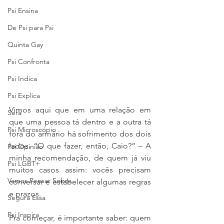
Psi Ensina
De Psi para Psi
Quinta Gay
Psi Confronta
Psi Indica
Psi Explica
Vimos aqui que em uma relação em 
Será
que uma pessoa tá dentro e a outra tá 
Psi Microscópio
fora do armário há sofrimento dos dois 
lados. “O que fazer, então, Caio?” – A 
Psi Opinião
minha recomendação, de quem já viu 
Psi LGBT+
muitos casos assim: vocês precisam 
Vamos Pensar Sobre
conversar e estabelecer algumas regras 
e prazos.
Segura Essa
Psi Inspira
Pra começar, é importante saber: quem 