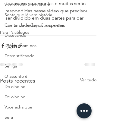
Todas essas perguntas e muitas serão 
Vamos Falar Sério Sobre
respondidas nesse vídeo que precisou 
Senta que lá vem história
ser dividido em duas partes para dar 
conta de todas as respostas! 
Comunidade Gays Conscientes
Para Psicólogos
Dissecando
Dando zoom nos
Desmistificando
Se liga
O assunto é
Ver tudo
Posts recentes
De olho no
De olho no
Você acha que
Será
Vamos pensar sobre