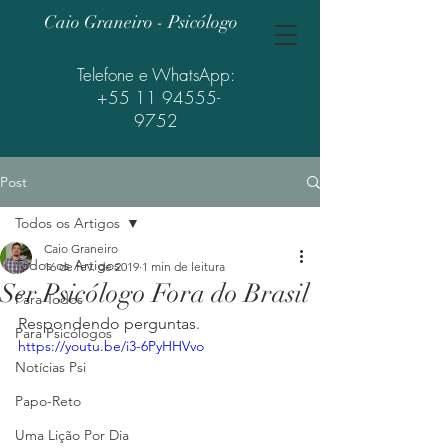
Caio Graneiro - Psicólogo
Telefone e WhatsApp:
+55 11 94555-
9752
Post
Todos os Artigos
Caio Graneiro
Todos os Artigos
16 de fev. de 2019
1 min de leitura
Ser Psicólogo Fora do Brasil
Para Todos
Respondendo perguntas.
Para Psicólogos
https://youtu.be/i3-6PyHHVvo
Notícias Psi
Papo-Reto
Uma Lição Por Dia