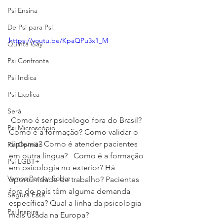
Psi Ensina
De Psi para Psi
https://youtu.be/KpaQPu3x1_M
Quinta Gay
Psi Confronta
Psi Indica
Psi Explica
Será
 Como é ser psicologo fora do Brasil? 
Psi Microscópio
Como é a formação? Como validar o 
diploma? Como é atender pacientes 
Psi Opinião
em outra língua?   Como é a formação 
Psi LGBT+
em psicologia no exterior? Há 
Vamos Pensar Sobre
oportunidade de trabalho? Pacientes 
fora do país têm alguma demanda 
Segura Essa
específica? Qual a linha da psicologia 
Psi Inspira
mais usada na Europa? 