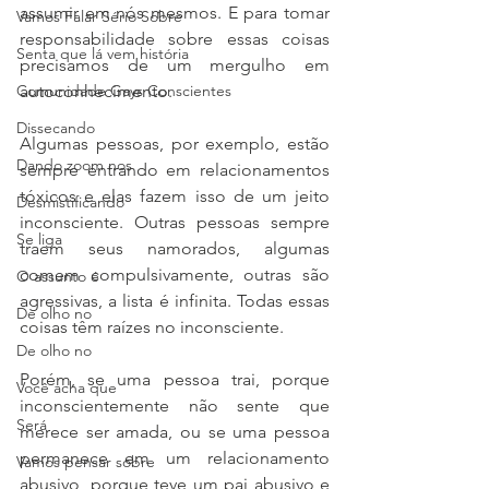
assumir em nós mesmos. E para tomar 
Vamos Falar Sério Sobre
responsabilidade sobre essas coisas 
Senta que lá vem história
precisamos de um mergulho em 
Comunidade Gays Conscientes
autoconhecimento. 
Dissecando
Algumas pessoas, por exemplo, estão 
Dando zoom nos
sempre entrando em relacionamentos 
tóxicos e elas fazem isso de um jeito 
Desmistificando
inconsciente. Outras pessoas sempre 
Se liga
traem seus namorados, algumas 
comem compulsivamente, outras são 
O assunto é
agressivas, a lista é infinita. Todas essas 
De olho no
coisas têm raízes no inconsciente. 
De olho no
Porém, se uma pessoa trai, porque 
Você acha que
inconscientemente não sente que 
Será
merece ser amada, ou se uma pessoa 
permanece em um relacionamento 
Vamos pensar sobre
abusivo, porque teve um pai abusivo e 