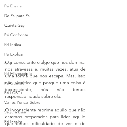
Psi Ensina
De Psi para Psi
Quinta Gay
Psi Confronta
Psi Indica
Psi Explica
O inconsciente é algo que nos domina, 
Será
nos atravessa e, muitas vezes, atua de 
Psi Microscópio
uma forma que nos escapa. Mas, isso 
não significa que porque uma coisa é 
Psi Opinião
inconsciente, nós não temos 
Psi LGBT+
responsabilidade sobre ela. 
Vamos Pensar Sobre
O inconsciente reprime aquilo que não 
Segura Essa
estamos preparados para lidar, aquilo 
Psi Inspira
que temos dificuldade de ver e de 