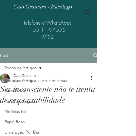
Caio Graneiro - Psicólogo
Telefone e WhatsApp:
+55 11 94555-
9752
Post
Todos os Artigos
Caio Graneiro
Todos os Artigos
2 de out. de 2021
2 min de leitura
Ser inconsciente não te isenta
Para Todos
de responsabilidade
Para Psicólogos
Notícias Psi
Papo-Reto
Uma Lição Por Dia