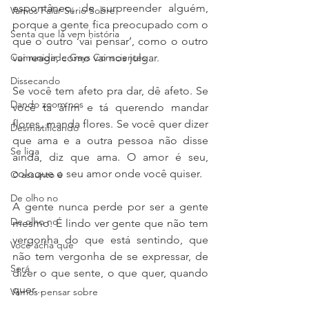
espontâneo, de surpreender alguém, 
Vamos Falar Sério Sobre
porque a gente fica preocupado com o 
Senta que lá vem história
que o outro ‘vai pensar’, como o outro 
Comunidade Gays Conscientes
vai reagir, como vai nos julgar. 
Dissecando
Se você tem afeto pra dar, dê afeto. Se 
Dando zoom nos
você tá afim e tá querendo mandar 
flores, manda flores. Se você quer dizer 
Desmistificando
que ama e a outra pessoa não disse 
Se liga
ainda, diz que ama. O amor é seu, 
coloque o seu amor onde você quiser. 
O assunto é
De olho no
A gente nunca perde por ser a gente 
De olho no
mesmo. É lindo ver gente que não tem 
vergonha do que está sentindo, que 
Você acha que
não tem vergonha de se expressar, de 
Será
dizer o que sente, o que quer, quando 
quer...  
Vamos pensar sobre