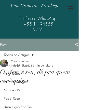
Caio Graneiro - Psicólogo
Telefone e WhatsApp:
+55 11 94555-
9752
Post
Todos os Artigos
Caio Graneiro
Todos os Artigos
4 de jul. de 2023
2 min de leitura
O afeto é seu, dê pra quem
Para Todos
você quiser
Para Psicólogos
Notícias Psi
Papo-Reto
Uma Lição Por Dia