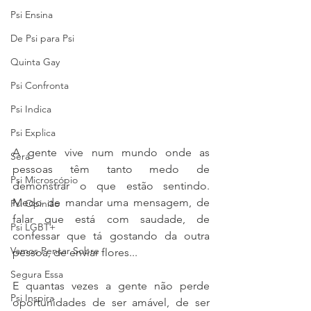
Psi Ensina
De Psi para Psi
Quinta Gay
Psi Confronta
Psi Indica
Psi Explica
A gente vive num mundo onde as 
Será
pessoas têm tanto medo de 
Psi Microscópio
demonstrar o que estão sentindo. 
Medo de mandar uma mensagem, de 
Psi Opinião
falar que está com saudade, de 
Psi LGBT+
confessar que tá gostando da outra 
Vamos Pensar Sobre
pessoa, de enviar flores... 
Segura Essa
E quantas vezes a gente não perde 
Psi Inspira
oportunidades de ser amável, de ser 