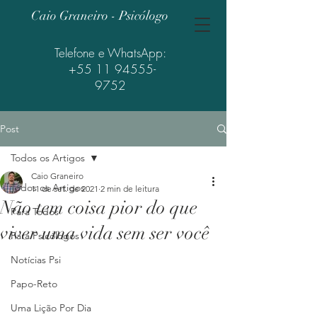
Caio Graneiro - Psicólogo
Telefone e WhatsApp:
+55 11 94555-
9752
Post
Todos os Artigos
Caio Graneiro
Todos os Artigos
11 de set. de 2021
2 min de leitura
Não tem coisa pior do que
Para Todos
viver uma vida sem ser você
Para Psicólogos
Notícias Psi
Papo-Reto
Uma Lição Por Dia