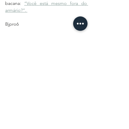
bacana: 
“Você está mesmo fora do 
armário?”. 
Bjpro6
autoconhecimento
gay
gaybrasil
gaysp
gays
aceitação
homossexualidade
armário
saídadoarmário
crítica
Para Todos
Psi Confronta
Ver tudo
Posts recentes