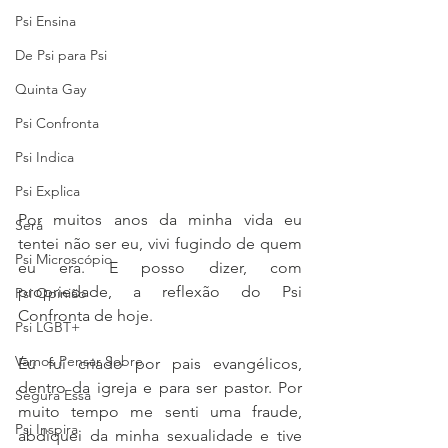
Psi Ensina
De Psi para Psi
Quinta Gay
Psi Confronta
Psi Indica
Psi Explica
Por muitos anos da minha vida eu 
Será
tentei não ser eu, vivi fugindo de quem 
Psi Microscópio
eu era. E posso dizer, com 
propriedade, a reflexão do Psi 
Psi Opinião
Confronta de hoje. 
Psi LGBT+
Vamos Pensar Sobre
Eu fui criado por pais evangélicos, 
dentro da igreja e para ser pastor. Por 
Segura Essa
muito tempo me senti uma fraude, 
Psi Inspira
abdiquei da minha sexualidade e tive 