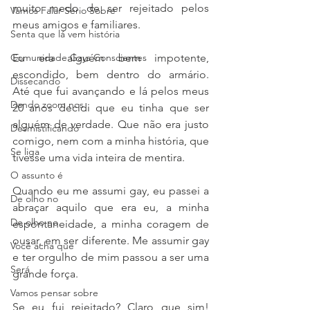
muito medo de ser rejeitado pelos 
Vamos Falar Sério Sobre
meus amigos e familiares. 
Senta que lá vem história
Comunidade Gays Conscientes
Eu era alguém bem impotente, 
escondido, bem dentro do armário. 
Dissecando
Até que fui avançando e lá pelos meus 
Dando zoom nos
20 anos decidi que eu tinha que ser 
alguém de verdade. Que não era justo 
Desmistificando
comigo, nem com a minha história, que 
Se liga
tivesse uma vida inteira de mentira. 
O assunto é
Quando eu me assumi gay, eu passei a 
De olho no
abraçar aquilo que era eu, a minha 
De olho no
espontaneidade, a minha coragem de 
ousar, em ser diferente. Me assumir gay 
Você acha que
e ter orgulho de mim passou a ser uma 
Será
grande força. 
Vamos pensar sobre
Se eu fui rejeitado? Claro que sim! 