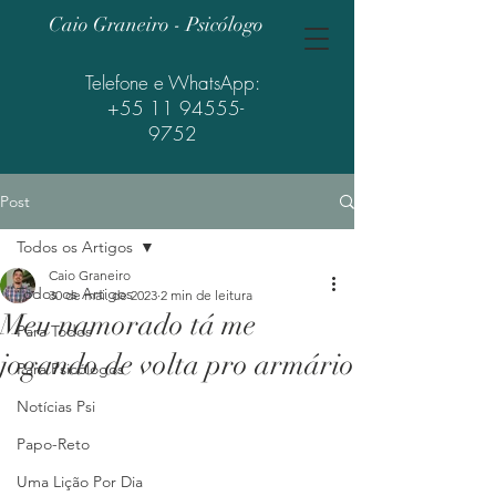
Caio Graneiro - Psicólogo
Telefone e WhatsApp:
+55 11 94555-
9752
Post
Todos os Artigos
Caio Graneiro
Todos os Artigos
30 de mai. de 2023
2 min de leitura
Meu namorado tá me
Para Todos
jogando de volta pro armário
Para Psicólogos
Notícias Psi
Papo-Reto
Uma Lição Por Dia