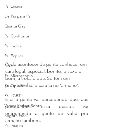
Psi Ensina
De Psi para Psi
Quinta Gay
Psi Confronta
Psi Indica
Psi Explica
Pode acontecer da gente conhecer um 
Será
cara legal, especial, bonito, o sexo é 
Psi Microscópio
bom, a troca é boa. Só tem um 
probleminha: o cara tá no ‘armário’. 
Psi Opinião
Psi LGBT+
E aí a gente vai percebendo que, aos 
Vamos Pensar Sobre
pouquinhos, essa pessoa vai 
empurrando a gente de volta pro 
Segura Essa
armário também. 
Psi Inspira