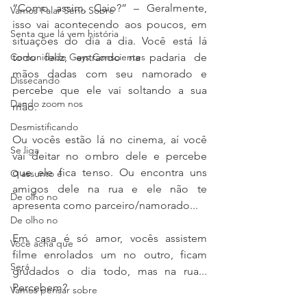
“Como assim, Caio?” – Geralmente, 
Vamos Falar Sério Sobre
isso vai acontecendo aos poucos, em 
Senta que lá vem história
situações do dia a dia. Você está lá 
Comunidade Gays Conscientes
todo feliz, entrando na padaria de 
mãos dadas com seu namorado e 
Dissecando
percebe que ele vai soltando a sua 
Dando zoom nos
mão. 
Desmistificando
Ou vocês estão lá no cinema, aí você 
Se liga
vai deitar no ombro dele e percebe 
que ele fica tenso. Ou encontra uns 
O assunto é
amigos dele na rua e ele não te 
De olho no
apresenta como parceiro/namorado... 
De olho no
Em casa é só amor, vocês assistem 
Você acha que
filme enrolados um no outro, ficam 
Será
grudados o dia todo, mas na rua... 
Percebem? 
Vamos pensar sobre