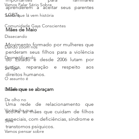
Vamos Falar Sério Sobre
aprenderem a aceitar seus parentes 
LGBTs. 
Senta que lá vem história
Comunidade Gays Conscientes
Mães de Maio
Dissecando
Movimento formado por mulheres que 
Dando zoom nos
perderam seus filhos para a violência 
Desmistificando
do Estado e desde 2006 lutam por 
justiça, reparação e respeito aos 
Se liga
direitos humanos. 
O assunto é
De olho no
Mães que se abraçam 
De olho no
Uma rede de relacionamento que 
Você acha que
acolhe as mães que cuidam de filhos 
especiais, com deficiências, síndrome e 
Será
transtornos psíquicos.
Vamos pensar sobre