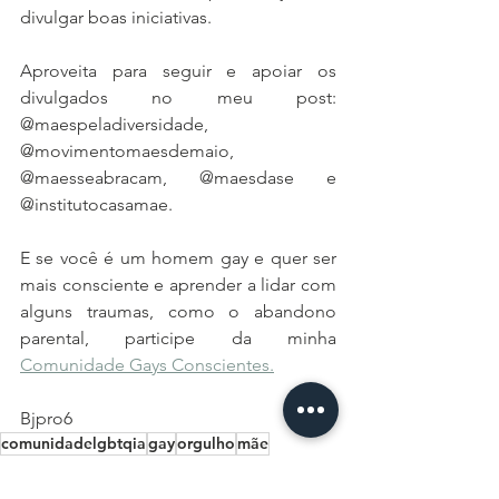
divulgar boas iniciativas. 
Aproveita para seguir e apoiar os 
divulgados no meu post: 
@maespeladiversidade, 
@movimentomaesdemaio, 
@maesseabracam, @maesdase e 
@institutocasamae. 
E se você é um homem gay e quer ser 
mais consciente e aprender a lidar com 
alguns traumas, como o abandono 
parental, participe da minha 
Comunidade Gays Conscientes.
Bjpro6
comunidadelgbtqia
gay
orgulho
mãe
relaçãomãeefilho
projetos
Para Todos