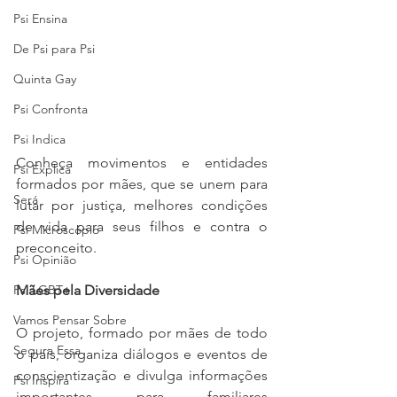
Psi Ensina
De Psi para Psi
Quinta Gay
Psi Confronta
Psi Indica
Conheça movimentos e entidades 
Psi Explica
formados por mães, que se unem para 
Será
lutar por justiça, melhores condições 
de vida para seus filhos e contra o 
Psi Microscópio
preconceito. 
Psi Opinião
Psi LGBT+
Mães pela Diversidade 
Vamos Pensar Sobre
O projeto, formado por mães de todo 
Segura Essa
o país, organiza diálogos e eventos de 
conscientização e divulga informações 
Psi Inspira
importantes para familiares 