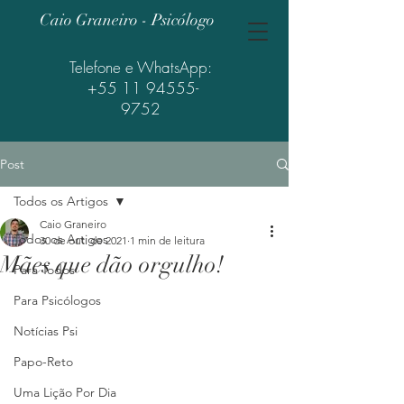
Caio Graneiro - Psicólogo
Telefone e WhatsApp:
+55 11 94555-
9752
Post
Todos os Artigos
Caio Graneiro
Todos os Artigos
30 de out. de 2021
1 min de leitura
Mães que dão orgulho!
Para Todos
Para Psicólogos
Notícias Psi
Papo-Reto
Uma Lição Por Dia