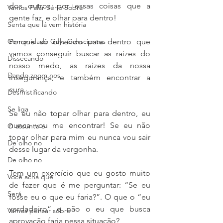
dos outros por essas coisas que a 
Vamos Falar Sério Sobre
gente faz, e olhar para dentro! 
Senta que lá vem história
Comunidade Gays Conscientes
Porque só olhando para dentro que 
vamos conseguir buscar as raízes do 
Dissecando
nosso medo, as raízes da nossa 
Dando zoom nos
insegurança, e também encontrar a 
cura. 
Desmistificando
Se liga
Se eu não topar olhar para dentro, eu 
nunca vou me encontrar! Se eu não 
O assunto é
topar olhar para mim eu nunca vou sair 
De olho no
desse lugar da vergonha. 
De olho no
Tem um exercício que eu gosto muito 
Você acha que
de fazer que é me perguntar: “Se eu 
Será
fosse eu o que eu faria?”. O que o “eu 
verdadeiro” e não o eu que busca 
Vamos pensar sobre
aprovação faria nessa situação? 