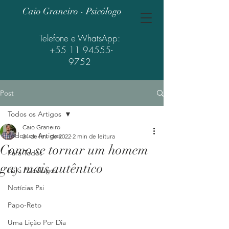
Caio Graneiro - Psicólogo
Telefone e WhatsApp:
+55 11 94555-
9752
Post
Todos os Artigos
Caio Graneiro
Todos os Artigos
24 de fev. de 2022
2 min de leitura
Como se tornar um homem
Para Todos
gay mais autêntico
Para Psicólogos
Notícias Psi
Papo-Reto
Uma Lição Por Dia