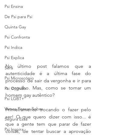
Psi Ensina
De Psi para Psi
Quinta Gay
Psi Confronta
Psi Indica
Psi Explica
No último post falamos que a 
Será
autenticidade é a última fase do 
Psi Microscópio
processo de sair da vergonha e ir para 
o orgulho. Mas, como se tornar um 
Psi Opinião
homem gay autêntico? 
Psi LGBT+
Vamos Pensar Sobre
Primeiramente trocando o fazer pelo 
ser! O que quero dizer com isso... é 
Segura Essa
que a gente tem que parar de fazer 
Psi Inspira
coisas, de tentar buscar a aprovação 