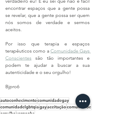
verdadeiro eu! E eu sei que não é fácil 
encontrar espaços que a gente possa 
se revelar, que a gente possa ser quem 
nós somos de verdade e sermos 
aceitos. 
Por isso que terapia e espaços 
terapêuticos como a 
Comunidade Gays 
Conscientes
 são tão importantes e 
podem te ajudar a buscar a sua 
autenticidade e o seu orgulho! 
Bjpro6
autoconhecimento
comunidadegay
comunidadelgbtqia
gay
aceitação
comunidade
orgulho
vergonha
Para Todos
Psi Explica