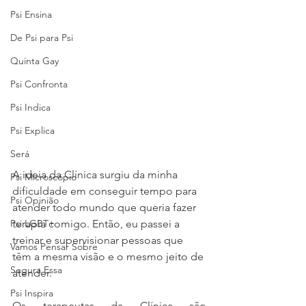
Psi Ensina
De Psi para Psi
Quinta Gay
Psi Confronta
Psi Indica
Psi Explica
Será
A ideia da Clínica surgiu da minha 
Psi Microscópio
dificuldade em conseguir tempo para 
Psi Opinião
atender todo mundo que queria fazer 
Psi LGBT+
terapia comigo. Então, eu passei a 
treinar e supervisionar pessoas que 
Vamos Pensar Sobre
têm a mesma visão e o mesmo jeito de 
Segura Essa
atender.
Psi Inspira
Os terapeutas da Clínica são 