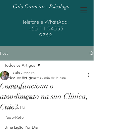
Caio Graneiro - Psicólogo
Telefone e WhatsApp:
+55 11 94555-
9752
Post
Todos os Artigos
Caio Graneiro
Todos os Artigos
23 de abr. de 2023
2 min de leitura
Como funciona o
Para Todos
atendimento na sua Clínica,
Para Psicólogos
Caio?
Notícias Psi
Papo-Reto
Uma Lição Por Dia