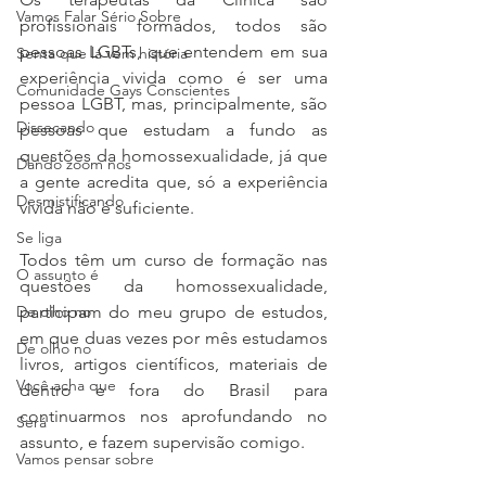
Vamos Falar Sério Sobre
profissionais formados, todos são 
pessoas LGBTs, que entendem em sua 
Senta que lá vem história
experiência vivida como é ser uma 
Comunidade Gays Conscientes
pessoa LGBT, mas, principalmente, são 
Dissecando
pessoas que estudam a fundo as 
questões da homossexualidade, já que 
Dando zoom nos
a gente acredita que, só a experiência 
Desmistificando
vivida não é suficiente. 
Se liga
Todos têm um curso de formação nas 
O assunto é
questões da homossexualidade, 
De olho no
participam do meu grupo de estudos, 
em que duas vezes por mês estudamos 
De olho no
livros, artigos científicos, materiais de 
Você acha que
dentro e fora do Brasil para 
continuarmos nos aprofundando no 
Será
assunto, e fazem supervisão comigo. 
Vamos pensar sobre