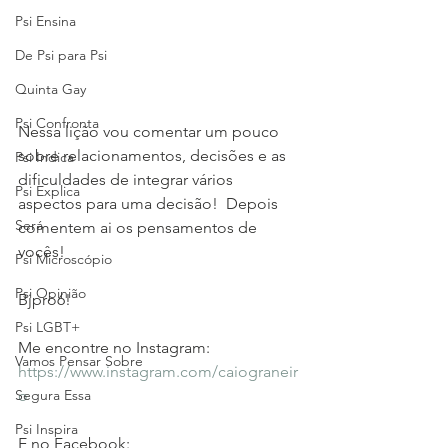
Psi Ensina
De Psi para Psi
Quinta Gay
Psi Confronta
Nessa lição vou comentar um pouco 
sobre relacionamentos, decisões e as 
Psi Indica
dificuldades de integrar vários 
Psi Explica
aspectos para uma decisão!  Depois 
Será
comentem ai os pensamentos de 
vocês!  
Psi Microscópio
Psi Opinião
Bjpro6!
Psi LGBT+
Me encontre no Instagram: 
Vamos Pensar Sobre
https://www.instagram.com/caiograneir
o
Segura Essa
Psi Inspira
E no Facebook:  