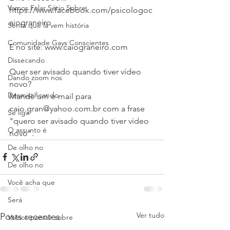
Vamos Falar Sério Sobre
https://www.facebook.com/psicologoc
aiograneiro
Senta que lá vem história
Comunidade Gays Conscientes
E no site: www.caiograneiro.com  
Dissecando
Quer ser avisado quando tiver vídeo 
Dando zoom nos
novo? 
Desmistificando
Mande um e-mail para 
caio.gran@yahoo.com.br com a frase 
Se liga
"quero ser avisado quando tiver vídeo 
O assunto é
novo".
De olho no
De olho no
Você acha que
Será
Ver tudo
Posts recentes
Vamos pensar sobre